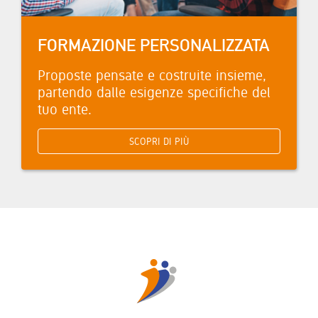
FORMAZIONE PERSONALIZZATA
Proposte pensate e costruite insieme,
partendo dalle esigenze specifiche del
tuo ente.
SCOPRI DI PIÙ