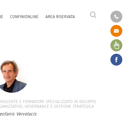
NE
CONFINIONLINE
AREA RISERVATA
NSULENTE E FORMATORE SPECIALIZZATO IN SVILUPPO
GANIZZATIVO, GOVERNANCE E GESTIONE STRATEGICA
eofanis Vervelacis