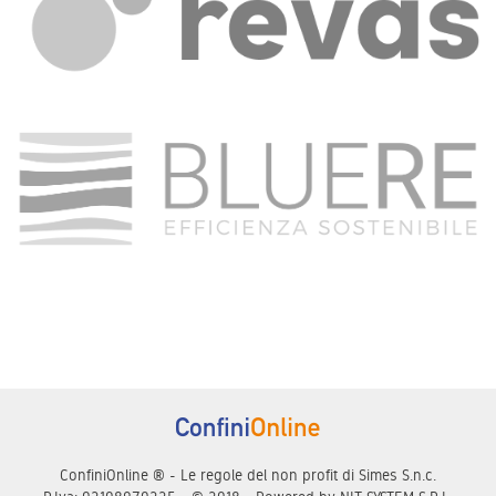
ConfiniOnline ® - Le regole del non profit di Simes S.n.c.