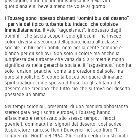
passaggio, il thè rimane indispensabile nella vita
quotidiana e si beve almeno tre volte al giorno.
I Touareg sono spesso chiamati “uomini blu del deserto”
per via del tipico turbante blu indaco che colpisce
immediatamente
. Il velo “taguelsmut”, indossato dagli
uomini - che lascia scoperti solo gli occhi - ha invece
colori diversi a seconda dell’appartenenza alla classe
sociale : è blu per i nobili, nero per la gente comune e
bianco per gli schiavi. Non solo il colore ma anche la
lunghezza del turbante che varia da 5 a 8 metri è molto
significativa nella gerarchia sociale. Il “taguelmust” non ha
solo funzioni pratiche, come la protezione dal sole, ma
pure simboliche. Si copre la bocca per paura di inalare
spiriti maligni come spesso diffuso tra gli abitanti del
deserto che credono che tutto ciò che si trova nel deserto
possiede un anima.
Nei tempi coloniali, presentati di una maniera abbastanza
stereotipata negli scritti europei, i Touareg hanno
affascinato e terrorizzato allo stesso tempo, i feroci
guerrieri, dominatori e signori del deserto, così scrive
l’esploratore francese Henri Duveyrier nel suo libro “I
Touareg del Nord” nel 1864. Gli scritti degli cronisti arabi