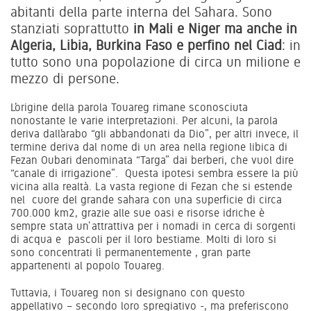
abitanti della parte interna del Sahara. Sono
stanziati soprattutto
in Mali e Niger ma anche in
Algeria, Libia, Burkina Faso e perfino nel Ciad
: in
tutto sono una popolazione di circa un milione e
mezzo di persone.
L’origine della parola Touareg rimane sconosciuta
nonostante le varie interpretazioni. Per alcuni, la parola
deriva dall’arabo “gli abbandonati da Dio”, per altri invece, il
termine deriva dal nome di un area nella regione libica di
Fezan Oubari denominata “Targa” dai berberi, che vuol dire
“canale di irrigazione”. Questa ipotesi sembra essere la più
vicina alla realtà. La vasta regione di Fezan che si estende
nel cuore del grande sahara con una superficie di circa
700.000 km2, grazie alle sue oasi e risorse idriche è
sempre stata un’ attrattiva per i nomadi in cerca di sorgenti
di acqua e pascoli per il loro bestiame. Molti di loro si
sono concentrati lì permanentemente , gran parte
appartenenti al popolo Touareg.
Tuttavia, i Touareg non si designano con questo
appellativo – secondo loro spregiativo -, ma preferiscono