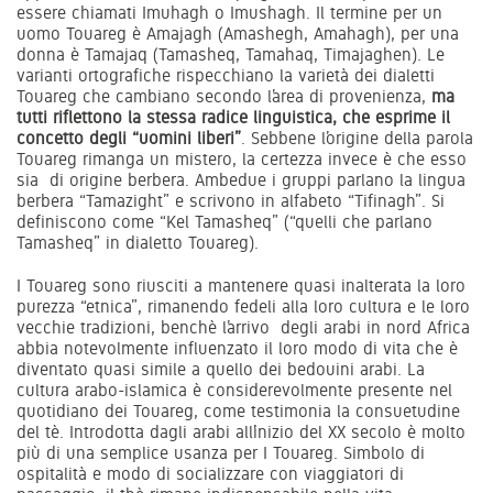
essere chiamati Imuhagh o Imushagh. Il termine per un
uomo Touareg è Amajagh (Amashegh, Amahagh), per una
donna è Tamajaq (Tamasheq, Tamahaq, Timajaghen). Le
varianti ortografiche rispecchiano la varietà dei dialetti
Touareg che cambiano secondo l’area di provenienza,
ma
tutti riflettono la stessa radice linguistica, che esprime il
concetto degli “uomini liberi”
. Sebbene l’origine della parola
Touareg rimanga un mistero, la certezza invece è che esso
sia di origine berbera. Ambedue i gruppi parlano la lingua
berbera “Tamazight” e scrivono in alfabeto “Tifinagh”. Si
definiscono come “Kel Tamasheq” (“quelli che parlano
Tamasheq” in dialetto Touareg).
I Touareg sono riusciti a mantenere quasi inalterata la loro
purezza “etnica”, rimanendo fedeli alla loro cultura e le loro
vecchie tradizioni, benchè l’arrivo degli arabi in nord Africa
abbia notevolmente influenzato il loro modo di vita che è
diventato quasi simile a quello dei bedouini arabi. La
cultura arabo-islamica è considerevolmente presente nel
quotidiano dei Touareg, come testimonia la consuetudine
del tè. Introdotta dagli arabi all’inizio del XX secolo è molto
più di una semplice usanza per I Touareg. Simbolo di
ospitalità e modo di socializzare con viaggiatori di