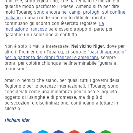
francese, sotto egida Onu, che ha fermato le milizie e in
qualche modo pacificato il Paese. Almeno si fa per dire:
molti Touareg
sono ancora nei campi profughi sul confine
maliano
in una condizione molto difficile, mentre
continuano gli scontri con l’esercito regolare.
La
mediazione francese
pare essere troppo di parte per
garantire un risoluzione al conflitto.
Non è solo il Mali a interessare.
Nel vicino Niger
, dove per
altro il Premier è un Touareg, ci sono le “
basi di appoggio”
per la partenza dei droni francesi e americani
, sempre
pronti per colpire chiunque nell’interminabile “guerra al
terrorismo”.
Amici o nemici che siano, per quasi tutti i governi della
Regione e per le potenze internazionali, i Touareg sono
considerati come una minoranza pericolosa e inquieta:
oggetto di lusinghe e di promesse, ma di più di
persecuzioni e discriminazione, continuano a lottare in
silenzio.
Hicham Idar