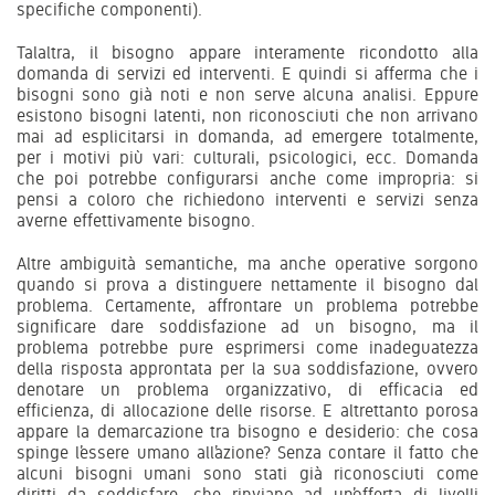
specifiche componenti).
Talaltra, il bisogno appare interamente ricondotto alla
domanda di servizi ed interventi. E quindi si afferma che i
bisogni sono già noti e non serve alcuna analisi. Eppure
esistono bisogni latenti, non riconosciuti che non arrivano
mai ad esplicitarsi in domanda, ad emergere totalmente,
per i motivi più vari: culturali, psicologici, ecc. Domanda
che poi potrebbe configurarsi anche come impropria: si
pensi a coloro che richiedono interventi e servizi senza
averne effettivamente bisogno.
Altre ambiguità semantiche, ma anche operative sorgono
quando si prova a distinguere nettamente il bisogno dal
problema. Certamente, affrontare un problema potrebbe
significare dare soddisfazione ad un bisogno, ma il
problema potrebbe pure esprimersi come inadeguatezza
della risposta approntata per la sua soddisfazione, ovvero
denotare un problema organizzativo, di efficacia ed
efficienza, di allocazione delle risorse. E altrettanto porosa
appare la demarcazione tra bisogno e desiderio: che cosa
spinge l’essere umano all’azione? Senza contare il fatto che
alcuni bisogni umani sono stati già riconosciuti come
diritti da soddisfare, che rinviano ad un’offerta di livelli