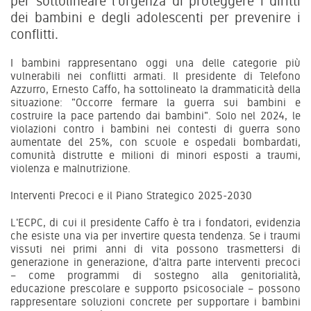
per sottolineare l'urgenza di proteggere i diritti
dei bambini e degli adolescenti per prevenire i
conflitti.
I bambini rappresentano oggi una delle categorie più
vulnerabili nei conflitti armati. Il presidente di Telefono
Azzurro, Ernesto Caffo, ha sottolineato la drammaticità della
situazione: "Occorre fermare la guerra sui bambini e
costruire la pace partendo dai bambini". Solo nel 2024, le
violazioni contro i bambini nei contesti di guerra sono
aumentate del 25%, con scuole e ospedali bombardati,
comunità distrutte e milioni di minori esposti a traumi,
violenza e malnutrizione.
Interventi Precoci e il Piano Strategico 2025-2030
L'ECPC, di cui il presidente Caffo è tra i fondatori, evidenzia
che esiste una via per invertire questa tendenza. Se i traumi
vissuti nei primi anni di vita possono trasmettersi di
generazione in generazione, d'altra parte interventi precoci
– come programmi di sostegno alla genitorialità,
educazione prescolare e supporto psicosociale – possono
rappresentare soluzioni concrete per supportare i bambini