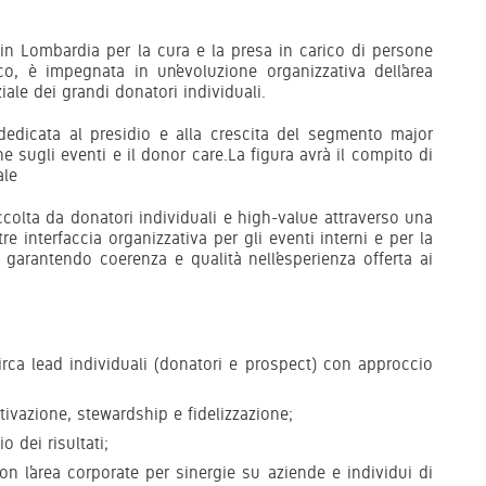
 in Lombardia per la cura e la presa in carico di persone
ico, è impegnata in un’evoluzione organizzativa dell’area
iale dei grandi donatori individuali.
 dedicata al presidio e alla crescita del segmento major
 sugli eventi e il donor care.La figura avrà il compito di
ale
ccolta da donatori individuali e high-value attraverso una
re interfaccia organizzativa per gli eventi interni e per la
 garantendo coerenza e qualità nell’esperienza offerta ai
irca lead individuali (donatori e prospect) con approccio
tivazione, stewardship e fidelizzazione;
o dei risultati;
n l’area corporate per sinergie su aziende e individui di