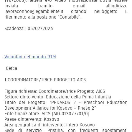
196/2003), lettera e/o video motivazionale dovrà essere
inviata tramite e-mail all’indirizzo
lavoraconnoi@legambiente.it citando nell’oggetto il
riferimento alla posizione “Contabile”.
Scadenza : 05/07/2026
Volontari nel mondo RTM
Cerca
1 COORDINATORE/TRICE PROGETTO AICS
Figura richiesta: Coordinatore/trice Progetto AICS
Settore d’intervento: Educazione della Prima Infanzia
Titolo del Progetto: “PEDAKOS 2 - Preschool Education
Development Alliance for Kosovo – Phase 2”
Ente finanziatore: AICS [AID 013077/01/0]
Paese d’intervento: Kosovo
Area geografica di intervento: intero Kosovo
Sede di servizio: Pristina, con frequenti spostamenti