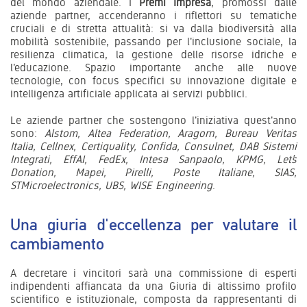
del mondo aziendale. I
Premi Impresa
, promossi dalle
aziende partner, accenderanno i riflettori su tematiche
cruciali e di stretta attualità: si va dalla biodiversità alla
mobilità sostenibile, passando per l'inclusione sociale, la
resilienza climatica, la gestione delle risorse idriche e
l'educazione. Spazio importante anche alle nuove
tecnologie, con focus specifici su innovazione digitale e
intelligenza artificiale applicata ai servizi pubblici.
Le aziende partner che sostengono l'iniziativa quest'anno
sono:
Alstom, Altea Federation, Aragorn, Bureau Veritas
Italia, Cellnex, Certiquality, Confida, Consulnet, DAB Sistemi
Integrati, EffAI, FedEx, Intesa Sanpaolo, KPMG, Let’s
Donation, Mapei, Pirelli, Poste Italiane, SIAS,
STMicroelectronics, UBS, WISE Engineering
.
Una giuria d'eccellenza per valutare il
cambiamento
A decretare i vincitori sarà una commissione di esperti
indipendenti affiancata da una Giuria di altissimo profilo
scientifico e istituzionale, composta da rappresentanti di