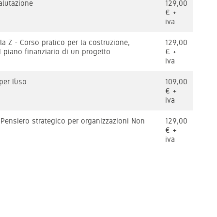
alutazione
129,00
€ +
iva
lla Z - Corso pratico per la costruzione,
129,00
 piano finanziario di un progetto
€ +
iva
per l’uso
109,00
€ +
iva
 Pensiero strategico per organizzazioni Non
129,00
€ +
iva