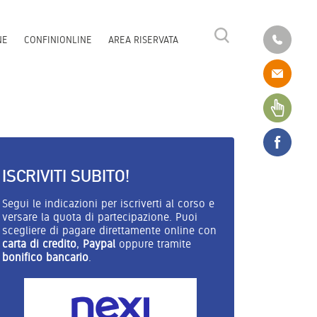
NE
CONFINIONLINE
AREA RISERVATA
ISCRIVITI SUBITO!
Segui le indicazioni per iscriverti al corso e
versare la quota di partecipazione. Puoi
scegliere di pagare direttamente online con
carta di credito
,
Paypal
oppure tramite
bonifico bancario
.