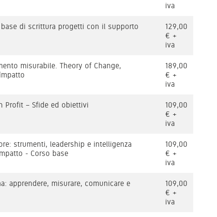
iva
base di scrittura progetti con il supporto
129,00
€ +
iva
mento misurabile. Theory of Change,
189,00
’impatto
€ +
iva
 Profit – Sfide ed obiettivi
109,00
€ +
iva
re: strumenti, leadership e intelligenza
109,00
o impatto - Corso base
€ +
iva
rma: apprendere, misurare, comunicare e
109,00
€ +
iva