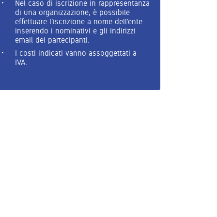
Nel caso di iscrizione in rappresentanza
di una organizzazione, è possibile
effettuare l'iscrizione a nome dell'ente
inserendo i nominativi e gli indirizzi
email dei partecipanti.
I costi indicati vanno assoggettati a
IVA.