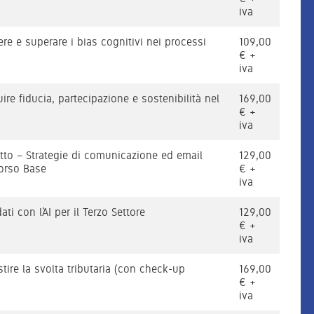
iva
re e superare i bias cognitivi nei processi
109,00
€ +
iva
re fiducia, partecipazione e sostenibilità nel
169,00
€ +
iva
to – Strategie di comunicazione ed email
129,00
Corso Base
€ +
iva
ati con l’AI per il Terzo Settore
129,00
€ +
iva
ire la svolta tributaria (con check-up
169,00
€ +
iva