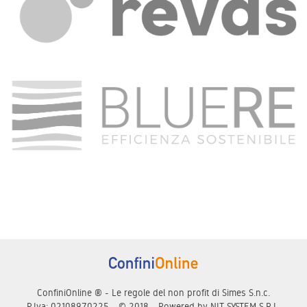
ConfiniOnline ® - Le regole del non profit di Simes S.n.c.
P.Iva: 02108970225 - © 2018 - Powered by
NIT SYSTEM S.R.L.