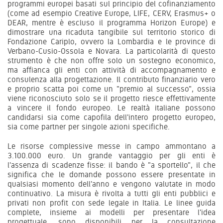
programmi europei basati sul principio del cofinanziamento
(come ad esempio Creative Europe, LIFE, CERV, Erasmus+ o
DEAR, mentre è escluso il programma Horizon Europe) e
dimostrare una ricaduta tangibile sul territorio storico di
Fondazione Cariplo, ovvero la Lombardia e le province di
Verbano-Cusio-Ossola e Novara. La particolarità di questo
strumento è che non offre solo un sostegno economico,
ma affianca gli enti con attività di accompagnamento e
consulenza alla progettazione. Il contributo finanziario vero
e proprio scatta poi come un "premio al successo", ossia
viene riconosciuto solo se il progetto riesce effettivamente
a vincere il fondo europeo. Le realtà italiane possono
candidarsi sia come capofila dell'intero progetto europeo,
sia come partner per singole azioni specifiche.
Le risorse complessive messe in campo ammontano a
3.100.000 euro. Un grande vantaggio per gli enti è
l'assenza di scadenze fisse: il bando è "a sportello", il che
significa che le domande possono essere presentate in
qualsiasi momento dell'anno e vengono valutate in modo
continuativo. La misura è rivolta a tutti gli enti pubblici e
privati non profit con sede legale in Italia. Le linee guida
complete, insieme ai modelli per presentare l'idea
progettuale, sono disponibili per la consultazione