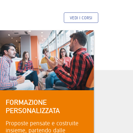
VEDI I CORSI
FORMAZIONE
PERSONALIZZATA
Proposte pensate e costruite
insieme, partendo dalle