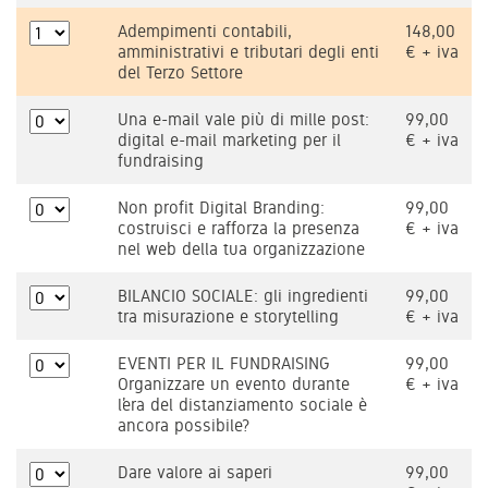
Adempimenti contabili,
148,00
amministrativi e tributari degli enti
€ + iva
del Terzo Settore
Una e-mail vale più di mille post:
99,00
digital e-mail marketing per il
€ + iva
fundraising
Non profit Digital Branding:
99,00
costruisci e rafforza la presenza
€ + iva
nel web della tua organizzazione
BILANCIO SOCIALE: gli ingredienti
99,00
tra misurazione e storytelling
€ + iva
EVENTI PER IL FUNDRAISING
99,00
Organizzare un evento durante
€ + iva
l’era del distanziamento sociale è
ancora possibile?
Dare valore ai saperi
99,00