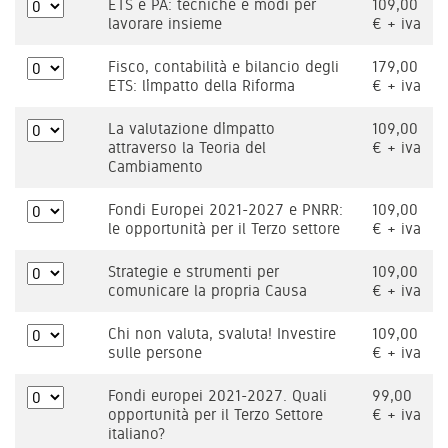
ETS e PA: tecniche e modi per
109,00
lavorare insieme
€ + iva
Fisco, contabilità e bilancio degli
179,00
ETS: l’impatto della Riforma
€ + iva
La valutazione d’impatto
109,00
attraverso la Teoria del
€ + iva
Cambiamento
Fondi Europei 2021-2027 e PNRR:
109,00
le opportunità per il Terzo settore
€ + iva
Strategie e strumenti per
109,00
comunicare la propria Causa
€ + iva
Chi non valuta, svaluta! Investire
109,00
sulle persone
€ + iva
Fondi europei 2021-2027. Quali
99,00
opportunità per il Terzo Settore
€ + iva
italiano?