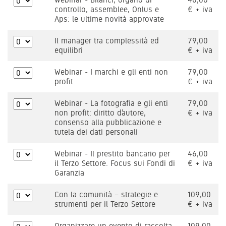
controllo, assemblee, Onlus e
€ + iva
Aps: le ultime novità approvate
Il manager tra complessità ed
79,00
equilibri
€ + iva
Webinar - I marchi e gli enti non
79,00
profit
€ + iva
Webinar - La fotografia e gli enti
79,00
non profit: diritto d’autore,
€ + iva
consenso alla pubblicazione e
tutela dei dati personali
Webinar - Il prestito bancario per
46,00
il Terzo Settore. Focus sui Fondi di
€ + iva
Garanzia
Con la comunità – strategie e
109,00
strumenti per il Terzo Settore
€ + iva
Organizzare un evento di raccolta
109,00