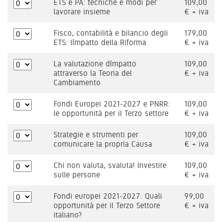
ETS e PA: tecniche e modi per
109,00
lavorare insieme
€ + iva
Fisco, contabilità e bilancio degli
179,00
ETS: l’impatto della Riforma
€ + iva
La valutazione d’impatto
109,00
attraverso la Teoria del
€ + iva
Cambiamento
Fondi Europei 2021-2027 e PNRR:
109,00
le opportunità per il Terzo settore
€ + iva
Strategie e strumenti per
109,00
comunicare la propria Causa
€ + iva
Chi non valuta, svaluta! Investire
109,00
sulle persone
€ + iva
Fondi europei 2021-2027. Quali
99,00
opportunità per il Terzo Settore
€ + iva
italiano?