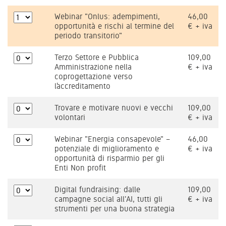
Webinar "Onlus: adempimenti,
46,00
opportunità e rischi al termine del
€ + iva
periodo transitorio"
Terzo Settore e Pubblica
109,00
Amministrazione nella
€ + iva
coprogettazione verso
l’accreditamento
Trovare e motivare nuovi e vecchi
109,00
volontari
€ + iva
Webinar "Energia consapevole" –
46,00
potenziale di miglioramento e
€ + iva
opportunità di risparmio per gli
Enti Non profit
Digital fundraising: dalle
109,00
campagne social all'AI, tutti gli
€ + iva
strumenti per una buona strategia