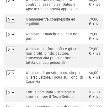
controllo, assemblee, Onlus e
€ + iva
Aps: le ultime novità approvate
Il manager tra complessità ed
79,00
equilibri
€ + iva
Webinar - I marchi e gli enti non
79,00
profit
€ + iva
Webinar - La fotografia e gli enti
79,00
non profit: diritto d’autore,
€ + iva
consenso alla pubblicazione e
tutela dei dati personali
Webinar - Il prestito bancario per
46,00
il Terzo Settore. Focus sui Fondi di
€ + iva
Garanzia
Con la comunità – strategie e
109,00
strumenti per il Terzo Settore
€ + iva
Organizzare un evento di raccolta
109,00