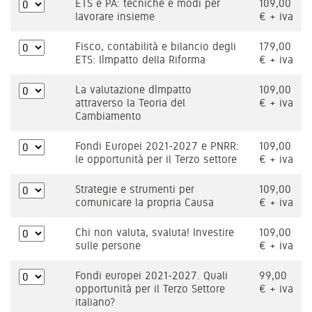
ETS e PA: tecniche e modi per
109,00
lavorare insieme
€ + iva
Fisco, contabilità e bilancio degli
179,00
ETS: l’impatto della Riforma
€ + iva
La valutazione d’impatto
109,00
attraverso la Teoria del
€ + iva
Cambiamento
Fondi Europei 2021-2027 e PNRR:
109,00
le opportunità per il Terzo settore
€ + iva
Strategie e strumenti per
109,00
comunicare la propria Causa
€ + iva
Chi non valuta, svaluta! Investire
109,00
sulle persone
€ + iva
Fondi europei 2021-2027. Quali
99,00
opportunità per il Terzo Settore
€ + iva
italiano?