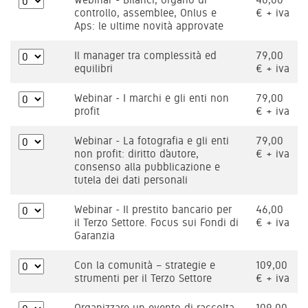
controllo, assemblee, Onlus e
€ + iva
Aps: le ultime novità approvate
Il manager tra complessità ed
79,00
equilibri
€ + iva
Webinar - I marchi e gli enti non
79,00
profit
€ + iva
Webinar - La fotografia e gli enti
79,00
non profit: diritto d’autore,
€ + iva
consenso alla pubblicazione e
tutela dei dati personali
Webinar - Il prestito bancario per
46,00
il Terzo Settore. Focus sui Fondi di
€ + iva
Garanzia
Con la comunità – strategie e
109,00
strumenti per il Terzo Settore
€ + iva
Organizzare un evento di raccolta
109,00