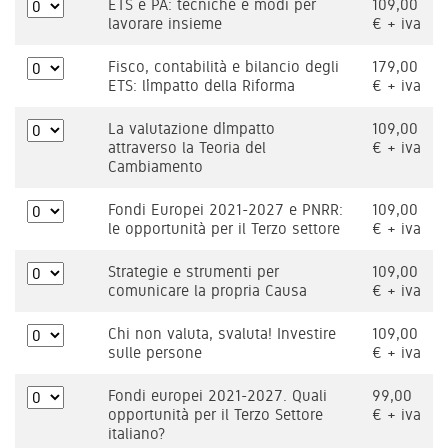
ETS e PA: tecniche e modi per
109,00
lavorare insieme
€ + iva
Fisco, contabilità e bilancio degli
179,00
ETS: l’impatto della Riforma
€ + iva
La valutazione d’impatto
109,00
attraverso la Teoria del
€ + iva
Cambiamento
Fondi Europei 2021-2027 e PNRR:
109,00
le opportunità per il Terzo settore
€ + iva
Strategie e strumenti per
109,00
comunicare la propria Causa
€ + iva
Chi non valuta, svaluta! Investire
109,00
sulle persone
€ + iva
Fondi europei 2021-2027. Quali
99,00
opportunità per il Terzo Settore
€ + iva
italiano?