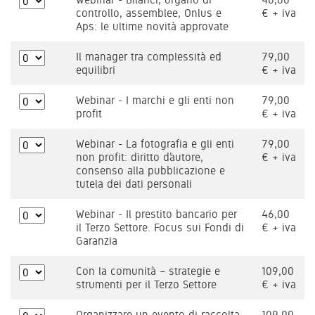
controllo, assemblee, Onlus e
€ + iva
Aps: le ultime novità approvate
Il manager tra complessità ed
79,00
equilibri
€ + iva
Webinar - I marchi e gli enti non
79,00
profit
€ + iva
Webinar - La fotografia e gli enti
79,00
non profit: diritto d’autore,
€ + iva
consenso alla pubblicazione e
tutela dei dati personali
Webinar - Il prestito bancario per
46,00
il Terzo Settore. Focus sui Fondi di
€ + iva
Garanzia
Con la comunità – strategie e
109,00
strumenti per il Terzo Settore
€ + iva
Organizzare un evento di raccolta
109,00